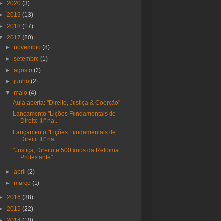
►
2020
(3)
►
2019
(13)
►
2018
(17)
▼
2017
(20)
►
novembro
(8)
►
setembro
(1)
►
agosto
(2)
►
junho
(2)
▼
maio
(4)
Aula aberta: "Direito, Justiça & Coerção"
Lançamento "Lições Fundamentais de
Direito III" na...
Lançamento "Lições Fundamentais de
Direito III" na...
"Justiça, Direito e 500 anos da Reforma
Protestante"
►
abril
(2)
►
março
(1)
►
2016
(38)
►
2015
(22)
►
2014
(10)