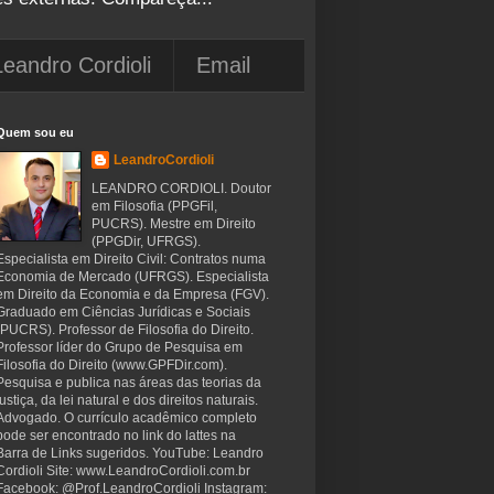
Leandro Cordioli
Email
Quem sou eu
LeandroCordioli
LEANDRO CORDIOLI. Doutor
em Filosofia (PPGFil,
PUCRS). Mestre em Direito
(PPGDir, UFRGS).
Especialista em Direito Civil: Contratos numa
Economia de Mercado (UFRGS). Especialista
em Direito da Economia e da Empresa (FGV).
Graduado em Ciências Jurídicas e Sociais
(PUCRS). Professor de Filosofia do Direito.
Professor líder do Grupo de Pesquisa em
Filosofia do Direito (www.GPFDir.com).
Pesquisa e publica nas áreas das teorias da
justiça, da lei natural e dos direitos naturais.
Advogado. O currículo acadêmico completo
pode ser encontrado no link do lattes na
Barra de Links sugeridos. YouTube: Leandro
Cordioli Site: www.LeandroCordioli.com.br
Facebook: @Prof.LeandroCordioli Instagram: