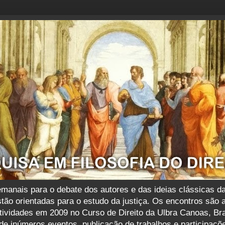
nais para o debate dos autores e das ideias clássicas das f
tão orientadas para o estudo da justiça. Os encontros são 
atividades em 2009 no Curso de Direito da Ulbra Canoas, B
e inúmeros eventos, publicação de trabalhos e participaçõ