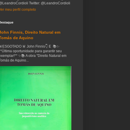
@LeandroCordioli Twitter: @LeandroCordioli
Ver meu perfil completo
Destaque
John Finnis, Direito Natural em
Tomás de Aquino
🚨ESGOTADO 🚨 John Finnis👇 E 📚✨
**Última oportunidade para garantir seu
exemplar!** ✨📚 A obra "Direito Natural em
Tomás de Aquino...