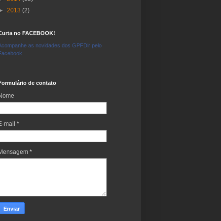
►
2013
(2)
Curta no FACEBOOK!
Acompanhe as novidades dos GPFDir pelo
Facebook
Formulário de contato
Nome
E-mail
*
Mensagem
*