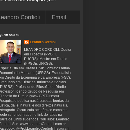
Leandro Cordioli
Email
Quem sou eu
LeandroCordioli
LEANDRO CORDIOLI. Doutor
em Filosofia (PPGFil,
PUCRS). Mestre em Direito
(PPGDir, UFRGS).
Especialista em Direito Civil: Contratos numa
Economia de Mercado (UFRGS). Especialista
em Direito da Economia e da Empresa (FGV).
Graduado em Ciências Jurídicas e Sociais
(PUCRS). Professor de Filosofia do Direito.
Professor líder do Grupo de Pesquisa em
Filosofia do Direito (www.GPFDir.com).
Pesquisa e publica nas áreas das teorias da
justiça, da lei natural e dos direitos naturais.
Advogado. O currículo acadêmico completo
pode ser encontrado no link do lattes na
Barra de Links sugeridos. YouTube: Leandro
Cordioli Site: www.LeandroCordioli.com.br
Facebook: @Prof.LeandroCordioli Instagram: