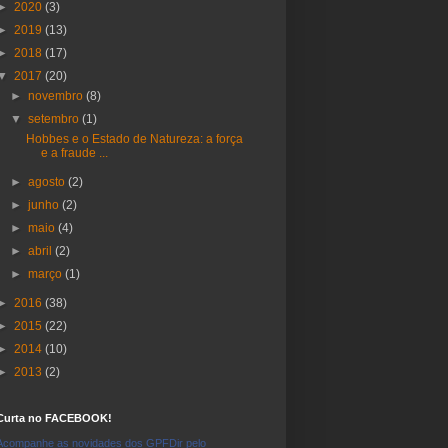
►
2020
(3)
►
2019
(13)
►
2018
(17)
▼
2017
(20)
►
novembro
(8)
▼
setembro
(1)
Hobbes e o Estado de Natureza: a força
e a fraude ...
►
agosto
(2)
►
junho
(2)
►
maio
(4)
►
abril
(2)
►
março
(1)
►
2016
(38)
►
2015
(22)
►
2014
(10)
►
2013
(2)
Curta no FACEBOOK!
Acompanhe as novidades dos GPFDir pelo