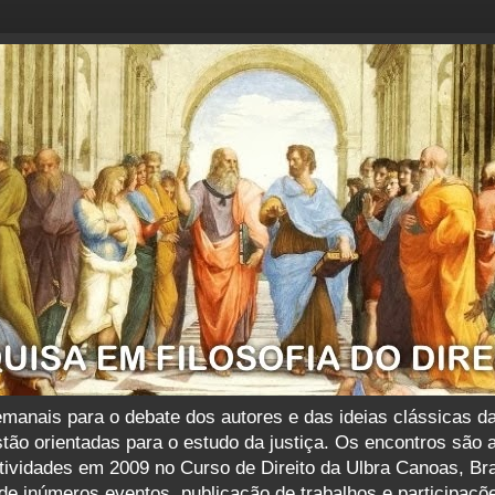
nais para o debate dos autores e das ideias clássicas das f
tão orientadas para o estudo da justiça. Os encontros são 
atividades em 2009 no Curso de Direito da Ulbra Canoas, B
e inúmeros eventos, publicação de trabalhos e participaçõ