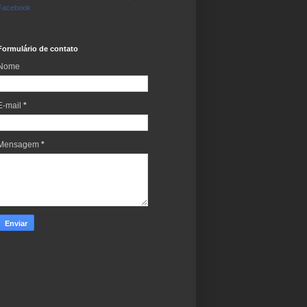
Facebook
Formulário de contato
Nome
E-mail
*
Mensagem
*