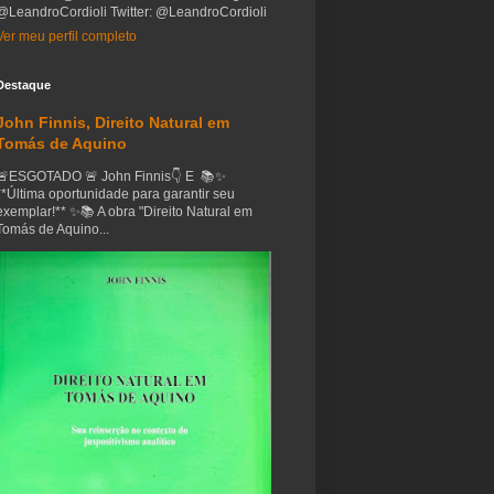
@LeandroCordioli Twitter: @LeandroCordioli
Ver meu perfil completo
Destaque
John Finnis, Direito Natural em
Tomás de Aquino
🚨ESGOTADO 🚨 John Finnis👇 E 📚✨
**Última oportunidade para garantir seu
exemplar!** ✨📚 A obra "Direito Natural em
Tomás de Aquino...