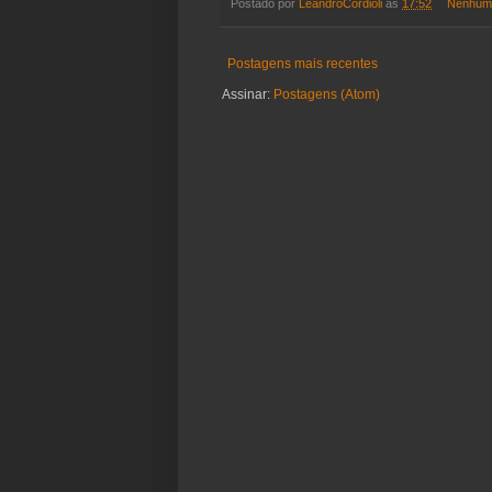
Postado por
LeandroCordioli
às
17:52
Nenhum 
Postagens mais recentes
Assinar:
Postagens (Atom)