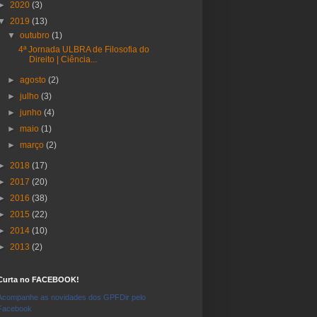
►
2020
(3)
▼
2019
(13)
▼
outubro
(1)
4ª Jornada ULBRA de Filosofia do
Direito | Ciência...
►
agosto
(2)
►
julho
(3)
►
junho
(4)
►
maio
(1)
►
março
(2)
►
2018
(17)
►
2017
(20)
►
2016
(38)
►
2015
(22)
►
2014
(10)
►
2013
(2)
Curta no FACEBOOK!
Acompanhe as novidades dos GPFDir pelo
Facebook