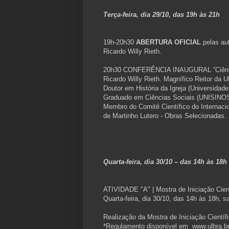
Terça-feira, dia 29/10, das 19h às 21h
19h-20h30
ABERTURA OFICIAL
pelas au
Ricardo Willy Rieth.
20h30 CONFERÊNCIA INAUGURAL “Ciência, 
Ricardo Willy Rieth. Magnífico Reitor da 
Doutor em História da Igreja (Universidad
Graduado em Ciências Sociais (UNISINOS
Membro do Comitê Científico do Internaci
de Martinho Lutero - Obras Selecionadas.
Quarta-feira, dia 30/10 – das 14h às 18
ATIVIDADE "A" | Mostra de Iniciação Cient
Quarta-feira, dia 30/10, das 14h às 18h, s
Realização da Mostra de Iniciação Cientí
*Regulamento disponível em www.ulbra.b