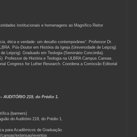
toridades institucionais e homenagens ao Magnífico Reitor
ética e verdade: um desafio contemporâneo”. Professor Dr.
ULBRA. Pós-Doutor em História da Igreja (Universidade de Leipzig).
e de Leipzig). Graduado em Teologia (Seminário Concórdia).
). Professor de História e Teologia na ULBRA Campus Canoas.
onal Congress for Luther Research. Coordena a Comissão Editorial
h – AUDITÓRIO 219, do Prédio 1.
ífica (banners)
aguão do Auditório 219, do Prédio 1.
fica para Acadêmicos de Graduação.
r/canoas/extensao/eventos