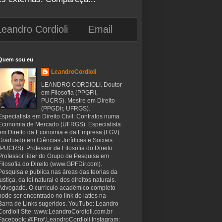
Leandro Cordioli
Email
Quem sou eu
LeandroCordioli
LEANDRO CORDIOLI. Doutor
em Filosofia (PPGFil,
PUCRS). Mestre em Direito
(PPGDir, UFRGS).
Especialista em Direito Civil: Contratos numa
Economia de Mercado (UFRGS). Especialista
em Direito da Economia e da Empresa (FGV).
Graduado em Ciências Jurídicas e Sociais
(PUCRS). Professor de Filosofia do Direito.
Professor líder do Grupo de Pesquisa em
Filosofia do Direito (www.GPFDir.com).
Pesquisa e publica nas áreas das teorias da
justiça, da lei natural e dos direitos naturais.
Advogado. O currículo acadêmico completo
pode ser encontrado no link do lattes na
Barra de Links sugeridos. YouTube: Leandro
Cordioli Site: www.LeandroCordioli.com.br
Facebook: @Prof.LeandroCordioli Instagram: