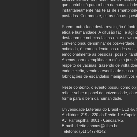
que contribuirá para o bem da humanidade 
instantaneamente nas telas de smartpho
postadas. Certamente, estas são as questõ
Porém, outra face desta revolução é font
ética e humanidade. A difusão fácil e ágil
destacam-se notícias falsas (fake news) n
convencionou denominar de pós-verdade, 
noticiado, é uma epidemia nas redes sociai
emocionalmente as pessoas, possibilitando
Apenas para exemplificar, a ciência já so
respeito de vacinas, trazendo de volta d
cada eleição, vendo a escolha de seus re
fabricações de escândalos manipulativos d
Neste contexto, o evento possui como obj
refletir sobre o papel da universidade, da
forma para o bem da humanidade.
Universidade Luterana do Brasil - ULBRA
Auditórios 219 e 220 do Prédio 1 e Capela
Av. Farroupilha, 8001 - Canoas/RS.
E-mail: direito.canoas@ulbra.br
Telefone: (51) 3477-9142