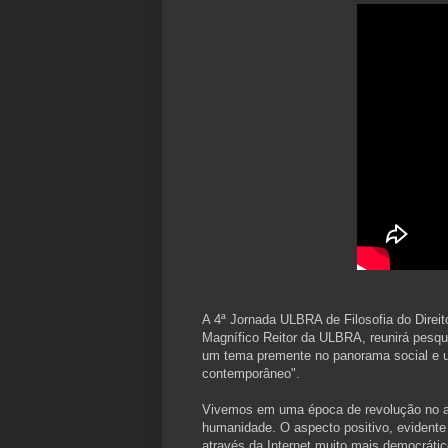
A 4ª Jornada ULBRA de Filosofia do Direit
Magnífico Reitor da ULBRA, reunirá pesqui
um tema premente no panorama social e uni
contemporâneo".
Vivemos em uma época de revolução no a
humanidade. O aspecto positivo, evidente
através da Internet muito mais democrátic