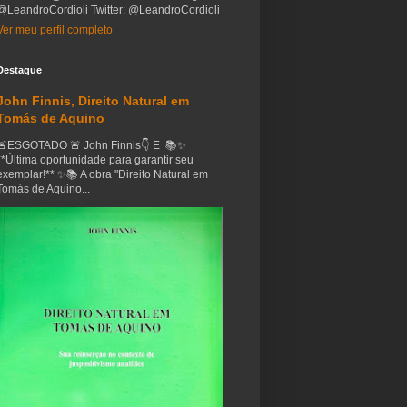
@LeandroCordioli Twitter: @LeandroCordioli
Ver meu perfil completo
Destaque
John Finnis, Direito Natural em
Tomás de Aquino
🚨ESGOTADO 🚨 John Finnis👇 E 📚✨
**Última oportunidade para garantir seu
exemplar!** ✨📚 A obra "Direito Natural em
Tomás de Aquino...