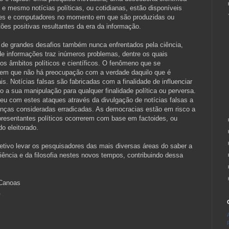
e mesmo notícias políticas, ou cotidianas, estão disponíveis
nes e computadores no momento em que são produzidas ou
es positivas resultantes da era da informação.
e de grandes desafios também nunca enfrentados pela ciência,
 de informações traz inúmeros problemas, dentre os quais
os âmbitos políticos e científicos. O fenômeno que se
em que não há preocupação com a verdade daquilo que é
s. Notícias falsas são fabricadas com a finalidade de influenciar
 a sua manipulação para qualquer finalidade política ou perversa.
freu com estes ataques através da divulgação de notícias falsas a
oenças consideradas erradicadas. As democracias estão em risco a
presentantes políticos ocorrerem com base em factoides, ou
o eleitorado.
etivo levar os pesquisadores das mais diversas áreas do saber a
 ciência e da filosofia nestes novos tempos, contribuindo dessa
 Canoas
.