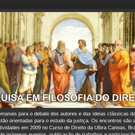
nais para o debate dos autores e das ideias clássicas das f
tão orientadas para o estudo da justiça. Os encontros são 
atividades em 2009 no Curso de Direito da Ulbra Canoas, B
e inúmeros eventos, publicação de trabalhos e participaçõ