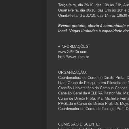
Terça-feira, dia 29/10, das 19h às 21h, Aud
Quarta-feira, dia 30/10, das 14h às 18h e 
Quinta-feira, dia 31/10, das 14h às 18h3
Evento gratuito, aberto à comunidade e
local. Vagas limitadas à capacidade dos
+INFORMAÇÕES:
www.GPFDir.com
http://www.ulbra.br
ORGANIZAÇÃO:
Coordenadora do Curso de Direito Profa. D
Líder Grupo de Pesquisa em Filosofia do Di
Capelão Universitário do Campus Canoas 
Capelão Geral da AELBRA Pastor Me. Max
Curso de Direito Profa. Ma. Michelle Fern
PPGEdu e Curso de Direito Prof. Dr. Moys
Coordenador do Curso de Teologia Prof. 
COMISSÃO DISCENTE: