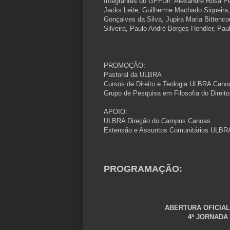
Integrantes do GPFDir: Alexandre Rosa Per
Jacks Leite, Guilherme Machado Siqueira
Gonçalves da Silva, Jupira Maria Bittenc
Silveira, Paulo André Borges Hendler, Pau
PROMOÇÃO:
Pastoral da ULBRA
Cursos de Direito e Teologia ULBRA Cano
Grupo de Pesquisa em Filosofia do Direi
APOIO:
ULBRA Direção do Campus Canoas
Extensão e Assuntos Comunitários UL
PROGRAMAÇÃO:
ABERTURA OFICIAL -
4ª JORNADA