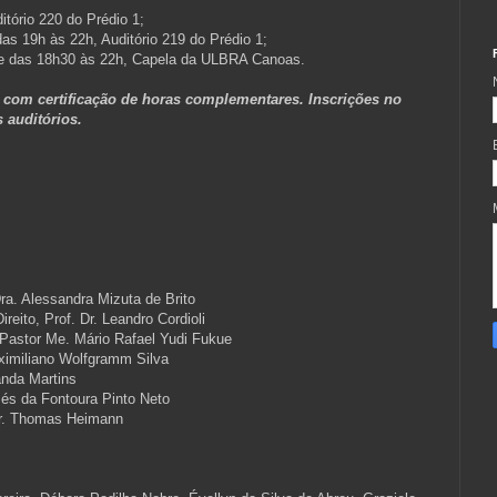
itório 220 do Prédio 1;
das 19h às 22h, Auditório 219 do Prédio 1;
0 e das 18h30 às 22h, Capela da ULBRA Canoas.
 com certificação de horas complementares. Inscrições no
 auditórios.
ra. Alessandra Mizuta de Brito
reito, Prof. Dr. Leandro Cordioli
Pastor Me. Mário Rafael Yudi Fukue
imiliano Wolfgramm Silva
anda Martins
és da Fontoura Pinto Neto
Dr. Thomas Heimann