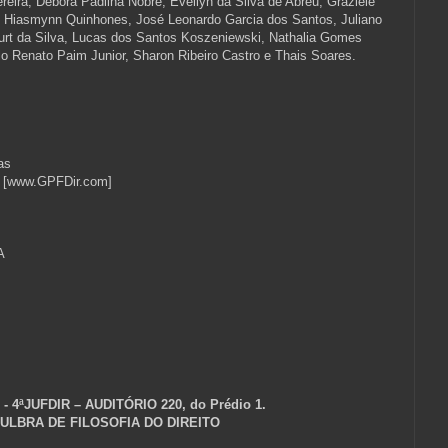
eira, Débora Padilha Nobre, Évellyn da Silva de Abreu, Graziele
, Hiasmynn Quinhones, José Leonardo Garcia dos Santos, Juliano
ourt da Silva, Lucas dos Santos Koszeniewski, Nathalia Gomes
lo Renato Paim Junior, Sharon Ribeiro Castro e Thais Soares.
as
to [www.GPFDir.com]
BRA
 4ªJUFDIR – AUDITÓRIO 220, do Prédio 1.
 ULBRA DE FILOSOFIA DO DIREITO